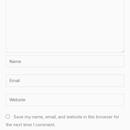
Name
Email
Website
Save my name, email, and website in this browser for
the next time I comment.