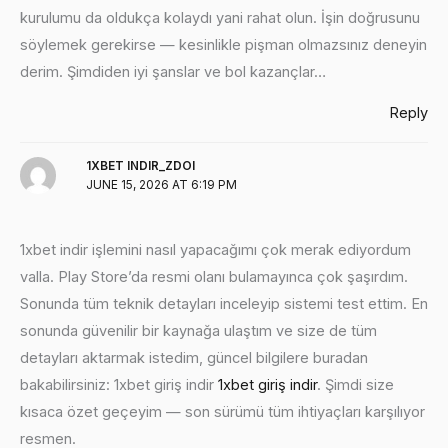
kurulumu da oldukça kolaydı yani rahat olun. İşin doğrusunu
söylemek gerekirse — kesinlikle pişman olmazsınız deneyin
derim. Şimdiden iyi şanslar ve bol kazançlar…
Reply
1XBET INDIR_ZDOI
JUNE 15, 2026 AT 6:19 PM
1xbet indir işlemini nasıl yapacağımı çok merak ediyordum
valla. Play Store’da resmi olanı bulamayınca çok şaşırdım.
Sonunda tüm teknik detayları inceleyip sistemi test ettim. En
sonunda güvenilir bir kaynağa ulaştım ve size de tüm
detayları aktarmak istedim, güncel bilgilere buradan
bakabilirsiniz: 1xbet giriş indir
1xbet giriş indir
. Şimdi size
kısaca özet geçeyim — son sürümü tüm ihtiyaçları karşılıyor
resmen.