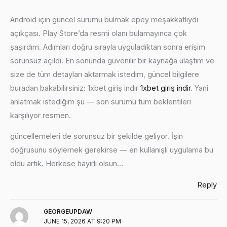
Android için güncel sürümü bulmak epey meşakkatliydi
açıkçası. Play Store’da resmi olanı bulamayınca çok
şaşırdım. Adımları doğru sırayla uyguladıktan sonra erişim
sorunsuz açıldı. En sonunda güvenilir bir kaynağa ulaştım ve
size de tüm detayları aktarmak istedim, güncel bilgilere
buradan bakabilirsiniz: 1xbet giriş indir
1xbet giriş indir
. Yani
anlatmak istediğim şu — son sürümü tüm beklentileri
karşılıyor resmen.
güncellemeleri de sorunsuz bir şekilde geliyor. İşin
doğrusunu söylemek gerekirse — en kullanışlı uygulama bu
oldu artık. Herkese hayırlı olsun…
Reply
GEORGEUPDAW
JUNE 15, 2026 AT 9:20 PM