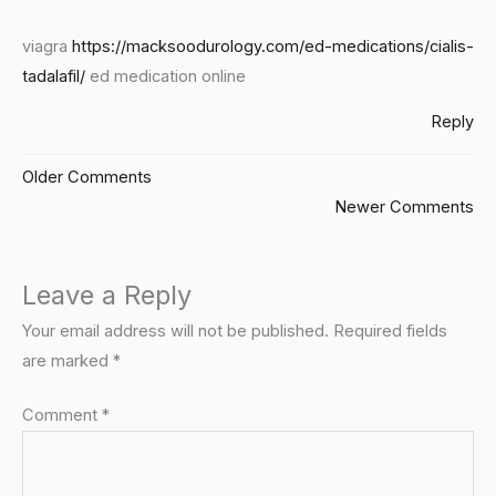
viagra
https://macksoodurology.com/ed-medications/cialis-
tadalafil/
ed medication online
Reply
Older Comments
Newer Comments
Leave a Reply
Your email address will not be published.
Required fields
are marked
*
Comment
*